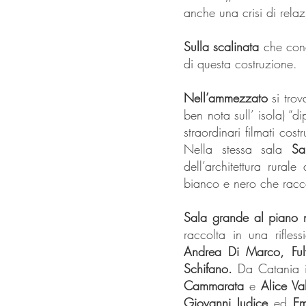
anche una crisi di relaz
Sulla scalinata
che cond
di questa costruzione.
Nell’ammezzato
si trov
ben nota sull’ isola) “di
straordinari filmati cost
Nella stessa sala
Sa
dell’architettura rural
bianco e nero che racco
Sala grande al piano n
raccolta in una rifles
Andrea Di Marco, Fulv
Schifano.
Da Catania i
Cammarata
e
Alice Val
Giovanni Iudice
ed
Em