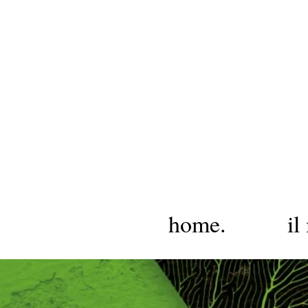
home.
il