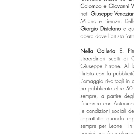
Colombo e Giovanni V
noti
Giuseppe Veneziano
Milano e Firenze. Dell
Giorgio Distefano
e que
opera dove l’artista “at
Nella Galleria E. Pir
straordinari scatti d
Giuseppe Pirrone. Al la
flirtato con la pubblic
L’omaggio rivoltogli i
ha pubblicato oltre 50
sempre, a partire degl
l’incontro con Antonino
le condizioni sociali de
soprattutto quando ra
sempre per Leone - in 
uomini, ma è un elemen