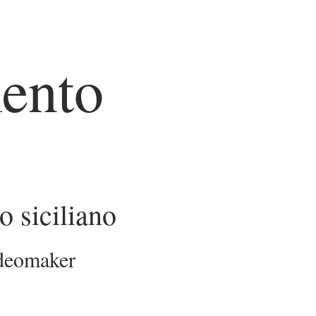
mento
o siciliano
videomaker