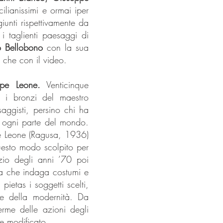
ilianissimi e ormai iper
iunti rispettivamente da
i taglienti paesaggi di
o Bellobono
con la sua
o che con il video.
ppe Leone.
Venticinque
e i bronzi del maestro
aggisti, persino chi ha
n ogni parte del mondo.
pe Leone (Ragusa, 1936)
uesto modo scolpito per
izio degli anni ’70 poi
la che indaga costumi e
pietas i soggetti scelti,
re della modernità. Da
rme delle azioni degli
e modificato.