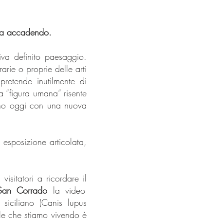
 sta accadendo.
va definito paesaggio.
arie o proprie delle arti
pretende inutilmente di
la “figura umana” risente
tano oggi con una nuova
 esposizione articolata,
visitatori a ricordare il
 San Corrado
la video-
siciliano (Canis lupus
tale che stiamo vivendo è