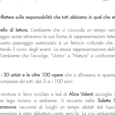
iflettere sulle responsabilità che tutti abbiamo in quel che
llo di lettura.
L’ambiente che ci circonda un tempo veni
gio esiste attraverso le sue forme di rappresentazioni letter
questo paesaggio estetizzato è un feticcio culturale che 
estando il corso degli eventi. La stessa rappresentazione del
ll’ambiente che l’avvolge. “Uomo” e “Natura” si confron
 i
30 artisti e le oltre 100 opere
che si allineano in questa
compresa da tutti: dai 3 a i 100 anni.
struttura in ferro riciclato e led di
Alice Valenti
accoglie i 
he lega turismo e ambiente. Lì accanto nella
Saletta
erranova
racconta di luoghi un tempo abitati dal lupo 
mo esemplare è stato abbattuto cento anni fa. La crisi ambien