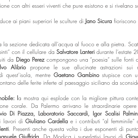
ione con altri esseri viventi che pure esistono e si rivelano s
uce ai piani superiori le sculture di
Jano Sicura
fioriscono 
a la sezione dedicata all’acqua al fuoco e alla pietra. Scat
pinti” con il cellulare da
Salvatore Lanteri
durante l’estate 2
ruiti da
Diego Perez
compongono una “poesia” sulle fonti d’a
lvo Alibrio
propone le sue allucinate astrazioni sui m
e di quest’isola, mentre
Gaetano Gambino
stupisce con u
ntano delle ferite inferte al paesaggio siciliano da sconsid
obile: l
a mostra qui esplode con la migliore pittura cont
sione corale. Da Palermo arrivano le straordinarie oper
io Di Piazza, Laboratorio Saccardi, Igor Scalisi Palmin
 lavori di
Giuliano Cardella
e i contributi “al femminile” 
enti
. Presenti anche questa volta i due esponenti di punt
anuele Giuffrida
. Da Modica i superlativi lavori di
Giov