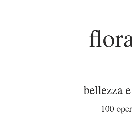
flor
bellezza e 
100 opere