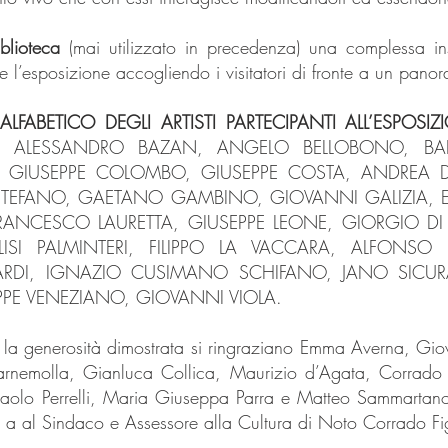
blioteca
(mai utilizzato in precedenza) una complessa ins
 l’esposizione accogliendo i visitatori di fronte a un pan
FABETICO DEGLI ARTISTI PARTECIPANTI ALL’ESPOSIZ
, ALESSANDRO BAZAN, ANGELO BELLOBONO, BA
, GIUSEPPE COLOMBO, GIUSEPPE COSTA, ANDREA D
STEFANO, GAETANO GAMBINO, GIOVANNI GALIZIA, E
RANCESCO LAURETTA, GIUSEPPE LEONE, GIORGIO DI
LISI PALMINTERI, FILIPPO LA VACCARA, ALFONSO 
RDI, IGNAZIO CUSIMANO SCHIFANO, JANO SICUR
EPPE VENEZIANO, GIOVANNI VIOLA.
 la generosità dimostrata si ringraziano Emma Averna, Gio
rnemolla, Gianluca Collica, Maurizio d’Agata, Corrado F
olo Perrelli, Maria Giuseppa Parra e Matteo Sammartano
e a al Sindaco e Assessore alla Cultura di Noto Corrado Fi