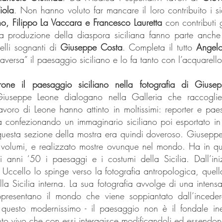
iola
. Non hanno voluto far mancare il loro contribuito i sic
, Filippo La Vaccara e Francesco Lauretta
con contributi g
a produzione della diaspora siciliana fanno parte anche 
lli sognanti di
Giuseppe Costa
. Completa il tutto
Angel
traversa” il paesaggio siciliano e lo fa tanto con l’acquarell
rone il paesaggio siciliano nella fotografia di Giuse
i Giuseppe Leone dialogano nella Galleria che raccogli
voro di Leone hanno attinto in moltissimi: reporter e paes
ità confezionando un immaginario siciliano poi esportato i
n questa sezione della mostra era quindi doveroso. Giusep
 volumi, e realizzato mostre ovunque nel mondo. Ha in q
i anni ‘50 i paesaggi e i costumi della Sicilia. Dall’in
 Uccello lo spinge verso la fotografia antropologica, quel
lla Sicilia interna. La sua fotografia avvolge di una intensa 
ppresentano il mondo che viene soppiantato dall’incede
questo modernissimo - il paesaggio non è il fondale ine
to vivo che con essi interagisce modificandoli ed essendon