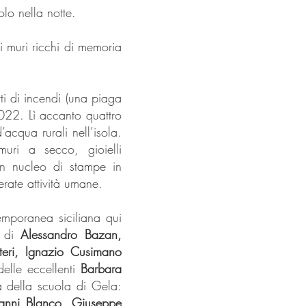
olo nella notte.
i muri ricchi di memoria
ti di incendi (una piaga
022. Lì accanto quattro
cqua rurali nell’isola.
uri a secco, gioielli
n nucleo di stampe in
erate attività umane.
emporanea siciliana qui
e di
Alessandro Bazan,
teri, Ignazio Cusimano
delle eccellenti
Barbara
a della scuola di Gela:
anni Blanco, Giuseppe